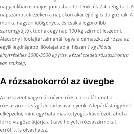
napjainkban is május-júniusban történik, és 2-4 hétig tart. A
napszámosok ezeken a napokon akár éjfélig is dolgoznak. A
munka nagyon időigényes, és csak a legprofibb
sziromgyűjtők tudnak egy nap 100 kg szirmot leszedni.
Alacsony illóolajtartalmánál fogva a damaszkuszi rózsa az
egyik legdrágább illóolajat adja, hiszen
1 kg illóolaj
kinyeréséhez 3000-3500 kg friss, kézzel szedett rózsasziromra
van szükség
.
A rózsabokorról az üvegbe
A rózsavizet vagy más néven rózsa hidrolátumot a
rózsaszirmok vízgőzlepárlásával nyerik. A lepárlást úgy kell
elképzelni, mint egy hatalmas kotyogós kávéfőzőt, ahol a
forró víz gőze átjárja a (kávé helyett) rózsaszirmokat,
erről
itt
is olvashatsz.