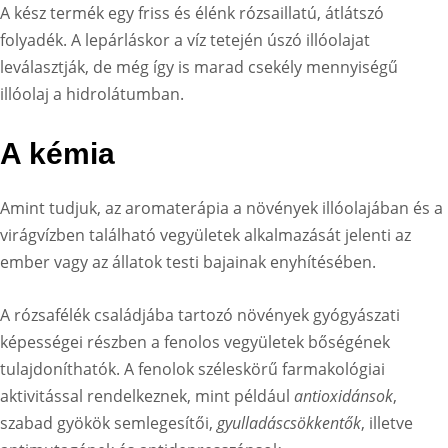
A kész termék egy friss és élénk rózsaillatú, átlátszó
folyadék. A lepárláskor a víz tetején úszó illóolajat
leválasztják, de még így is marad csekély mennyiségű
illóolaj a hidrolátumban.
A kémia
Amint tudjuk, az aromaterápia a növények illóolajában és a
virágvízben található vegyületek alkalmazását jelenti az
ember vagy az állatok testi bajainak enyhítésében.
A rózsafélék családjába tartozó növények gyógyászati
képességei részben a fenolos vegyületek bőségének
tulajdoníthatók. A fenolok széleskörű farmakológiai
aktivitással rendelkeznek, mint például
antioxidánsok
,
szabad gyökök semlegesítői,
gyulladáscsökkentők
, illetve