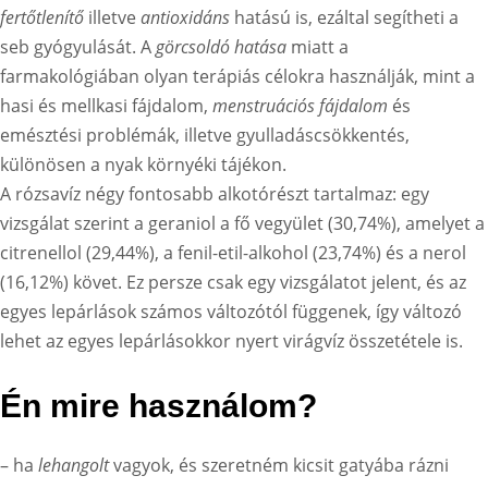
fertőtlenítő
illetve
antioxidáns
hatású is, ezáltal segítheti a
seb gyógyulását. A
görcsoldó hatása
miatt a
farmakológiában olyan terápiás célokra használják, mint a
hasi és mellkasi fájdalom,
menstruációs fájdalom
és
emésztési problémák, illetve gyulladáscsökkentés,
különösen a nyak környéki tájékon.
A rózsavíz négy fontosabb alkotórészt tartalmaz: egy
vizsgálat szerint a geraniol a fő vegyület (30,74%), amelyet a
citrenellol (29,44%), a fenil-etil-alkohol (23,74%) és a nerol
(16,12%) követ. Ez persze csak egy vizsgálatot jelent, és az
egyes lepárlások számos változótól függenek, így változó
lehet az egyes lepárlásokkor nyert virágvíz összetétele is.
Én mire használom?
– ha
lehangolt
vagyok, és szeretném kicsit gatyába rázni