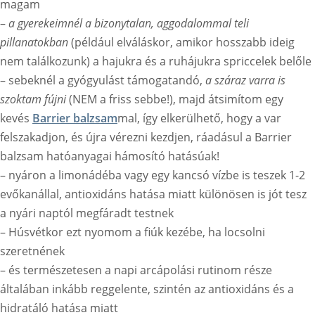
magam
–
a gyerekeimnél a bizonytalan, aggodalommal teli
pillanatokban
(például elváláskor, amikor hosszabb ideig
nem találkozunk) a hajukra és a ruhájukra spriccelek belőle
– sebeknél a gyógyulást támogatandó,
a száraz varra is
szoktam fújni
(NEM a friss sebbe!), majd átsimítom egy
kevés
Barrier balzsam
mal, így elkerülhető, hogy a var
felszakadjon, és újra vérezni kezdjen, ráadásul a Barrier
balzsam hatóanyagai hámosító hatásúak!
– nyáron a limonádéba vagy egy kancsó vízbe is teszek 1-2
evőkanállal, antioxidáns hatása miatt különösen is jót tesz
a nyári naptól megfáradt testnek
– Húsvétkor ezt nyomom a fiúk kezébe, ha locsolni
szeretnének
– és természetesen a napi arcápolási rutinom része
általában inkább reggelente, szintén az antioxidáns és a
hidratáló hatása miatt