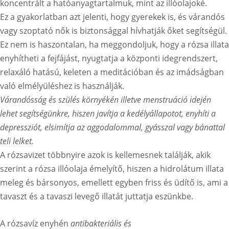
koncentrált a hatóanyagtartalmuk, mint az illóolajoké.
Ez a gyakorlatban azt jelenti, hogy gyerekek is, és várandós
vagy szoptató nők is biztonsággal hívhatják őket segítségül.
Ez nem is haszontalan, ha meggondoljuk, hogy a rózsa illata
enyhítheti a fejfájást, nyugtatja a központi idegrendszert,
relaxáló hatású, keleten a meditációban és az imádságban
való elmélyüléshez is használják.
Várandósság és szülés környékén illetve menstruáció idején
lehet segítségünkre, hiszen javítja a kedélyállapotot, enyhíti a
depressziót, elsimítja az aggodalommal, gyásszal vagy bánattal
teli lelket.
A rózsavizet többnyire azok is kellemesnek találják, akik
szerint a rózsa illóolaja émelyítő, hiszen a hidrolátum illata
meleg és bársonyos, emellett egyben friss és üdítő is, ami a
tavaszt és a tavaszi levegő illatát juttatja eszünkbe.
A rózsavíz enyhén
antibakteriális és