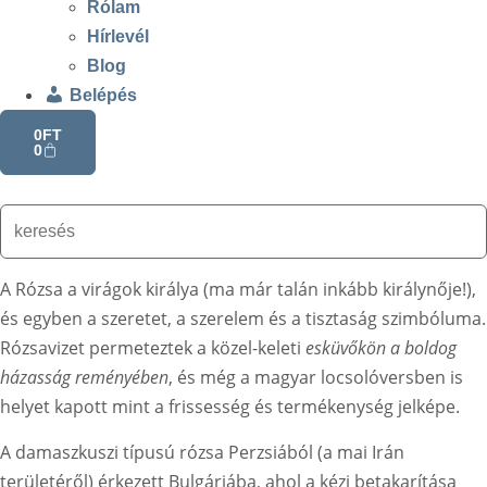
Rólam
Hírlevél
Blog
Belépés
0
FT
0
A Rózsa a virágok királya (ma már talán inkább királynője!),
és egyben a szeretet, a szerelem és a tisztaság szimbóluma.
Rózsavizet permeteztek a közel-keleti
esküvőkön a boldog
házasság reményében
, és még a magyar locsolóversben is
helyet kapott mint a frissesség és termékenység jelképe.
A damaszkuszi típusú rózsa Perzsiából (a mai Irán
területéről) érkezett Bulgáriába, ahol a kézi betakarítása