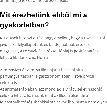
antimutagének és antidepresszánsok.
Mit érezhetünk ebből mi a
gyakorlatban?
Kutatások bizonyították, hogy amellett, hogy a rózsaillattól
javul a kedélyállapotunk és boldogabbnak érezzük
magunkat, a rózsavíz és a rózsa illóolaj is pozitív hatással
lehet a libidónkra is. Hurrá!
A rózsavizet és a rózsa illóolajat is használják a
parfümgyártásban, a gasztronómiában illetve orvosi
célokra is.
Az aromaterápiában, azt mondják, a virágvizeket hasonló
célokra lehet alkalmazni, mint az illóolajokat, de a
felhasználhatóságuk sokkal széleskörűbb, hiszen nem olyan