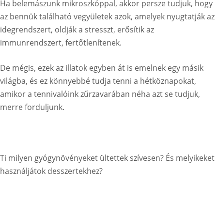
Ha belemászunk mikroszkóppal, akkor persze tudjuk, hogy
az bennük található vegyületek azok, amelyek nyugtatják az
idegrendszert, oldják a stresszt, erősítik az
immunrendszert, fertőtlenítenek.
De mégis, ezek az illatok egyben át is emelnek egy másik
világba, és ez könnyebbé tudja tenni a hétköznapokat,
amikor a tennivalóink zűrzavarában néha azt se tudjuk,
merre forduljunk.
Ti milyen gyógynövényeket ültettek szívesen? És melyikeket
használjátok desszertekhez?