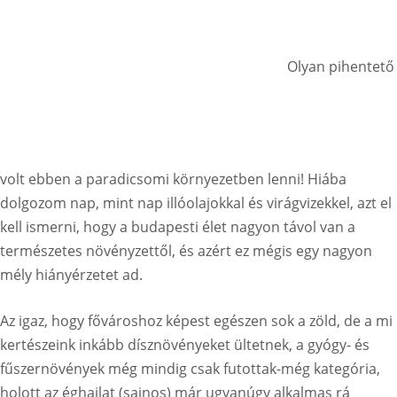
Olyan pihentető
volt ebben a paradicsomi környezetben lenni! Hiába
dolgozom nap, mint nap illóolajokkal és virágvizekkel, azt el
kell ismerni, hogy a budapesti élet nagyon távol van a
természetes növényzettől, és azért ez mégis egy nagyon
mély hiányérzetet ad.
Az igaz, hogy fővároshoz képest egészen sok a zöld, de a mi
kertészeink inkább dísznövényeket ültetnek, a gyógy- és
fűszernövények még mindig csak futottak-még kategória,
holott az éghajlat (sajnos) már ugyanúgy alkalmas rá