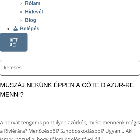
Rólam
Hírlevél
Blog
Belépés
0
FT
0
MUSZÁJ NEKÜNK ÉPPEN A CÔTE D’AZUR-RE
MENNI?
A horvát tenger is pont ilyen azúrkék, miért mennénk mégis
a Riviérára? Menőzésből? Sznoboskodásból? Ugyan… Aki
ismer, az tudja, hogy tőlem ez elég távol áll.