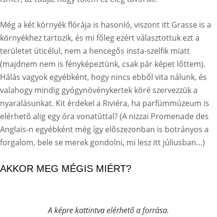
Még a két környék flórája is hasonló, viszont itt Grasse is a
környékhez tartozik, és mi főleg ezért választottuk ezt a
területet úticélul, nem a hencegős insta-szelfik miatt
(majdnem nem is fényképeztünk, csak pár képet lőttem).
Hálás vagyok egyébként, hogy nincs ebből vita nálunk, és
valahogy mindig gyógynövénykertek köré szervezzük a
nyaralásunkat. Kit érdekel a Riviéra, ha parfümmúzeum is
elérhető alig egy óra vonatúttal? (A nizzai Promenade des
Anglais-n egyébként még így előszezonban is botrányos a
forgalom, bele se merek gondolni, mi lesz itt júliusban…)
AKKOR MEG MÉGIS MIÉRT?
A képre kattintva elérhető a forrása.