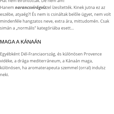
Hát nem elrontották. De nem ám!
Hanem
narancsvirágvíz
zel ízesítették. Kinek jutna ez az
eszébe, atyaég?! És nem is csináltak belőle ügyet, nem volt
mindenféle hangzatos neve, extra ára, mittudomén. Csak
simán a „normális” kategóriába esett…
MAGA A KÁNAÁN
Egyébként Dél-Franciaország, és különösen Provence
vidéke, a drága mediterráneum, a Kánaán maga,
különösen, ha aromaterapeuta szemmel (orral) indulsz
neki.