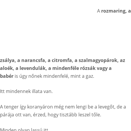
A
rozmaring, a
zsálya, a narancsfa, a citromfa, a szalmagyopárok, az
aloék, a levendulák, a mindenféle rózsák vagy a
babér
is úgy nőnek mindenfelé, mint a gaz.
Itt mindennek illata van.
A tenger így koranyáron még nem lengi be a levegőt, de a
párája ott van, érzed, hogy tisztább leszel tőle.
Minden olyan lassú itt.