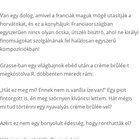
Van egy dolog, amivel a franciák maguk mögé utasítják a
horvátokat, és ez a konyhájuk. Franciaországban
egyszerűen nincs olyan ócska, útszéli bisztró, ahol ne királyi
finomságokat szolgálnának fel halálosan egyszerű
kompozíciókban!
Grasse-ban egy világbajnok ebéd után a crème brûlée-t
megkóstolva R. döbbenten meredt rám:
„Hát ez meg mi? Ennek nem is vanília íze van!” Egy picit
fintorgott is, én meg szörnyen kíváncsi lettem. Hát mégis
mi tud történni egy nyavalyás crème brûlée-vel?
Azért ez nem egy bonyolult édesség, hogy ronthatták el?