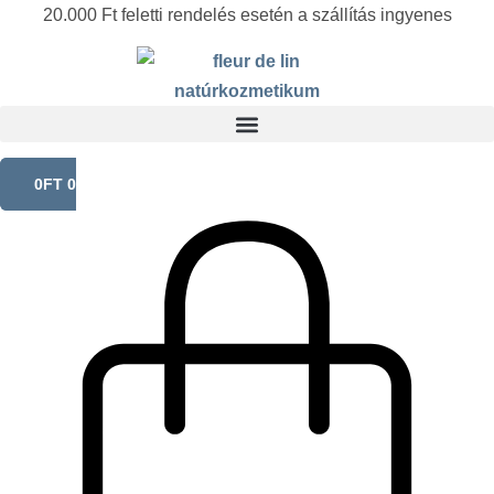
Ugrás
20.000 Ft feletti rendelés esetén a szállítás ingyenes
a
tartalomhoz
0
FT
0