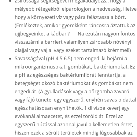
Zsírossága segítségével megakadályozza, hogy a
mélyebb rétegekből elpárologjon a nedvesség, illetve
hogy a környezeti víz vagy pára feláztassa a bőrt.
(Emlékeztek, amikor gyerekként ráncosra áztattuk az
ujjbegyeinket a kádban?
Na ezután nagyon fontos
visszazárni a barriert valamilyen zsírosabb növényi
olajjal vagy vajjal vagy ezeket tartalmazó krémmel!)
Savasságával (pH 4.5-6.5) nem engedi ki-bejárni a
mikroorganizmusokat: gombákat, baktériumokat. Ez
a pH az egészséges baktériumflórát fenntartja, a
betegséget okozó baktériumokat és gombákat nem
engedi át. (A gyulladások vagy a bőrgomba zavaró
vagy fájó tünetei egy egyszerű, enyhén savas oldattal
egész hatásosan enyhíthetők. 1 dl vízbe keverj egy
evőkanál almaecetet, és ezzel töröld át. Ezzel az
egyszerű húzással azonnal javul a kellemetlen érzet,
hiszen ezek a sérült területek mindig lúgosabbak az