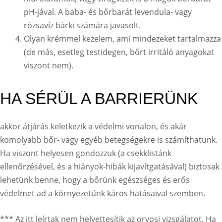
pH-jával. A baba- és bőrbarát levendula- vagy
rózsavíz bárki számára javasolt.
Olyan krémmel kezelem, ami mindezeket tartalmazza
(de más, esetleg testidegen, bőrt irritáló anyagokat
viszont nem).
HA SÉRÜL A BARRIERÜNK
akkor átjárás keletkezik a védelmi vonalon, és akár
komolyabb bőr- vagy egyéb betegségekre is számíthatunk.
Ha viszont helyesen gondozzuk (a csekklistánk
ellenőrzésével, és a hiányok-hibák kijavítgatásával) biztosak
lehetünk benne, hogy a bőrünk egészséges és erős
védelmet ad a környezetünk káros hatásaival szemben.
*** Az itt leírtak nem helyettesítik az orvosi vizsgálatot. Ha