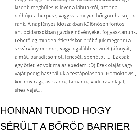
kisebb meghűlés is lever a lábunkról, azonnal
előbújik a herpesz, vagy valamilyen bőrgomba sújt le
ránk
.
A napfényes időszakban különösen fontos
antioxidánsokban gazdag növényeket fogyasztanunk.
Lehetőleg minden étkezéskor próbáljuk megenni a
szivárvány minden, vagy legalább 5 színét (áfonyát,
almát, paradicsomot, lencsét, spenótot….. Ez csak
egy ötlet, ez volt ma az ebédem. :D) Ezek olaját vagy
vaját pedig használjuk a testápolásban! Homoktövis-,
körömvirág-, avokádó-, tamanu-, vadrózsaolajat,
shea vajat…
HONNAN TUDOD HOGY
SÉRÜLT A BŐRÖD BARRIER