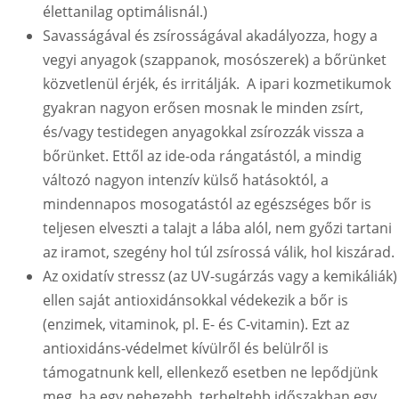
élettanilag optimálisnál.)
Savasságával és zsírosságával akadályozza, hogy a
vegyi anyagok (szappanok, mosószerek) a bőrünket
közvetlenül érjék, és irritálják. A ipari kozmetikumok
gyakran nagyon erősen mosnak le minden zsírt,
és/vagy testidegen anyagokkal zsírozzák vissza a
bőrünket. Ettől az ide-oda rángatástól, a mindig
változó nagyon intenzív külső hatásoktól, a
mindennapos mosogatástól az egészséges bőr is
teljesen elveszti a talajt a lába alól, nem győzi tartani
az iramot, szegény hol túl zsírossá válik, hol kiszárad.
Az oxidatív stressz (az UV-sugárzás vagy a kemikáliák)
ellen saját antioxidánsokkal védekezik a bőr is
(enzimek, vitaminok, pl. E- és C-vitamin).
Ezt az
antioxidáns-védelmet kívülről és belülről is
támogatnunk kell, ellenkező esetben ne lepődjünk
meg, ha egy nehezebb, terheltebb időszakban egy