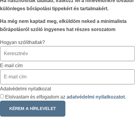
Ha hasznosnak találtad, iratkozz fel a hírlevelünkre további
különleges bőrápolási tippekért és tartalmakért.
Ha még nem kaptad meg, elküldöm neked a minimalista
bőrápolásról szóló ingyenes hat részes sorozatom
Hogyan szólíthatlak?
E-mail cím
Adatvédelmi nyilatkozat
Elolvastam és elfogadom az
adatvédelmi nyilatkozatot.
KÉREM A HÍRLEVELET