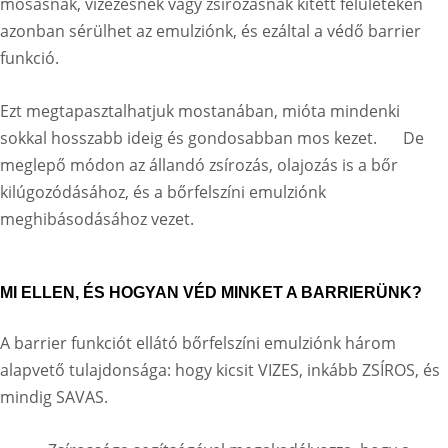
mosásnak, vizezésnek vagy zsírozásnak kitett felületeken
azonban sérülhet az emulziónk, és ezáltal a védő barrier
funkció.
Ezt megtapasztalhatjuk mostanában, mióta mindenki
sokkal hosszabb ideig és gondosabban mos kezet.
De
meglepő módon az állandó zsírozás, olajozás is a bőr
kilúgozódásához, és a bőrfelszíni emulziónk
meghibásodásához vezet.
MI ELLEN, ÉS HOGYAN VÉD MINKET A BARRIERÜNK?
A barrier funkciót ellátó bőrfelszíni emulziónk három
alapvető tulajdonsága: hogy kicsit VIZES, inkább ZSÍROS, és
mindig SAVAS.