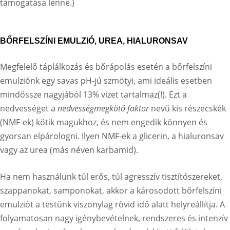
támogatása lenne.)
BŐRFELSZÍNI EMULZIÓ, UREA, HIALURONSAV
Megfelelő táplálkozás és bőrápolás esetén a bőrfelszíni
emulziónk egy savas pH-jú szmötyi, ami ideális esetben
mindössze nagyjából 13% vizet tartalmaz(!). Ezt a
nedvességet a
nedvességmegkötő faktor
nevű kis részecskék
(NMF-ek) kötik magukhoz, és nem engedik könnyen és
gyorsan elpárologni. Ilyen NMF-ek a glicerin, a hialuronsav
vagy az urea (más néven karbamid).
Ha nem használunk túl erős, túl agresszív tisztítószereket,
szappanokat, samponokat, akkor a károsodott bőrfelszíni
emulziót a testünk viszonylag rövid idő alatt helyreállítja. A
folyamatosan nagy igénybevételnek, rendszeres és intenzív