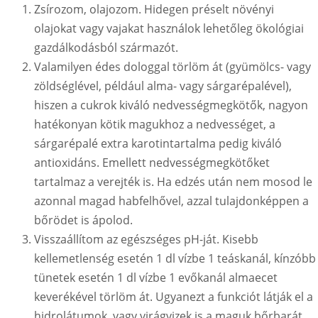
Zsírozom, olajozom. Hidegen préselt növényi
olajokat vagy vajakat használok lehetőleg ökológiai
gazdálkodásból származót.
Valamilyen édes dologgal törlöm át (gyümölcs- vagy
zöldséglével, például alma- vagy sárgarépalével),
hiszen a cukrok kiváló nedvességmegkötők, nagyon
hatékonyan kötik magukhoz a nedvességet, a
sárgarépalé extra karotintartalma pedig kiváló
antioxidáns. Emellett nedvességmegkötőket
tartalmaz a verejték is. Ha edzés után nem mosod le
azonnal magad habfelhővel, azzal tulajdonképpen a
bőrödet is ápolod.
Visszaállítom az egészséges pH-ját. Kisebb
kellemetlenség esetén 1 dl vízbe 1 teáskanál, kínzóbb
tünetek esetén 1 dl vízbe 1 evőkanál almaecet
keverékével törlöm át. Ugyanezt a funkciót látják el a
hidrolátumok, vagy virágvizek is a maguk bőrbarát