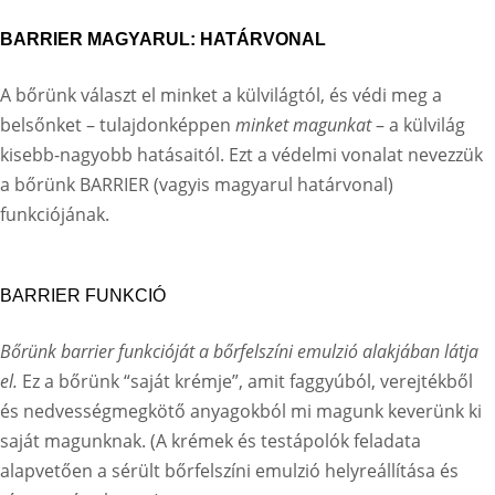
BARRIER MAGYARUL: HATÁRVONAL
A bőrünk választ el minket a külvilágtól, és védi meg a
belsőnket
– tulajdonképpen
minket magunkat
– a külvilág
kisebb-nagyobb hatásaitól. Ezt a védelmi vonalat nevezzük
a bőrünk BARRIER (vagyis magyarul határvonal)
funkciójának.
BARRIER FUNKCIÓ
Bőrünk barrier funkcióját a bőrfelszíni emulzió alakjában látja
el.
Ez a bőrünk “saját krémje”, amit faggyúból, verejtékből
és nedvességmegkötő anyagokból mi magunk keverünk ki
saját magunknak. (A krémek és testápolók feladata
alapvetően a sérült bőrfelszíni emulzió helyreállítása és