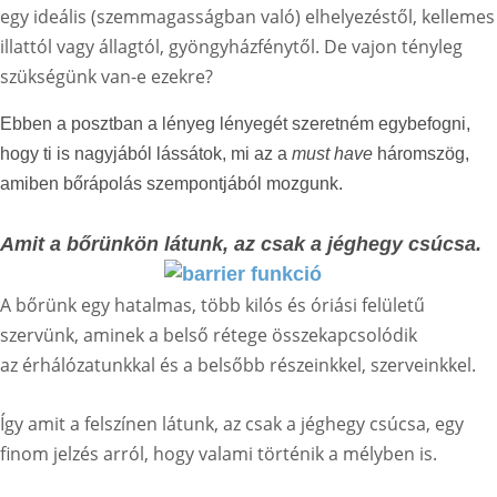
egy ideális (szemmagasságban való) elhelyezéstől, kellemes
illattól vagy állagtól, gyöngyházfénytől. De vajon tényleg
szükségünk van-e ezekre?
Ebben a posztban a lényeg lényegét szeretném egybefogni,
hogy ti is nagyjából lássátok, mi az a
must have
háromszög,
amiben bőrápolás szempontjából mozgunk.
Amit a bőrünkön látunk, az csak a jéghegy csúcsa.
A bőrünk egy hatalmas, több kilós és óriási felületű
szervünk, aminek a belső rétege összekapcsolódik
az érhálózatunkkal és a belsőbb részeinkkel, szerveinkkel.
Így amit a felszínen látunk, az csak a jéghegy csúcsa, egy
finom jelzés arról, hogy valami történik a mélyben is.