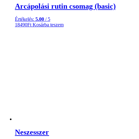
Arcápolási rutin csomag (basic)
Értékelés:
5.00
/ 5
18490
Ft
Kosárba teszem
Neszesszer