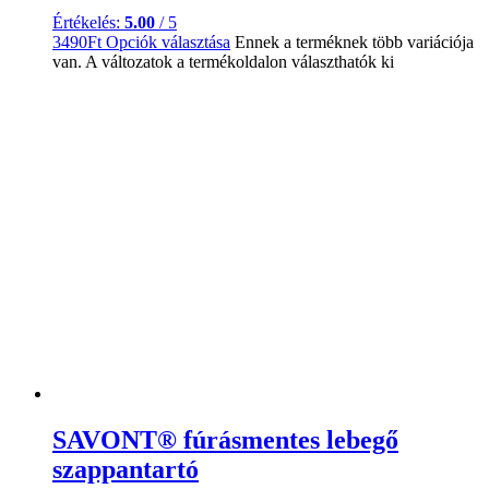
Értékelés:
5.00
/ 5
3490
Ft
Opciók választása
Ennek a terméknek több variációja
van. A változatok a termékoldalon választhatók ki
SAVONT® fúrásmentes lebegő
szappantartó