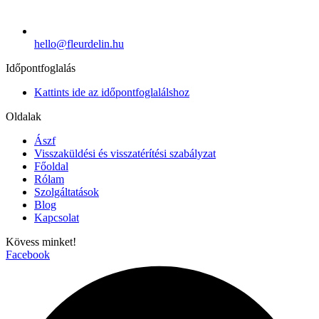
hello@fleurdelin.hu
Időpontfoglalás
Kattints ide az időpontfoglalálshoz
Oldalak
Ászf
Visszaküldési és visszatérítési szabályzat
Főoldal
Rólam
Szolgáltatások
Blog
Kapcsolat
Kövess minket!
Facebook