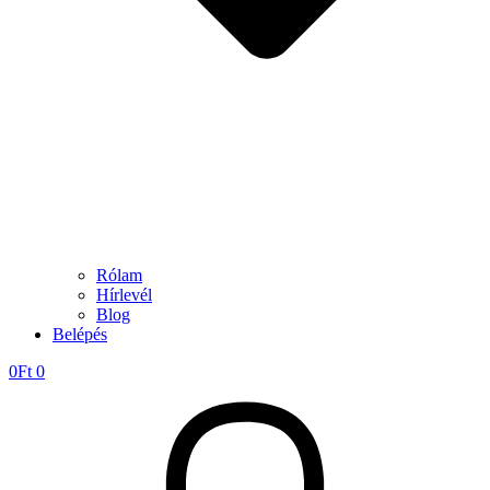
Rólam
Hírlevél
Blog
Belépés
0
Ft
0