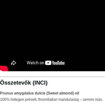
Összetevők (INCI)
Prunus amygdalus dulcis (Sweet almond) oil
100% hidegen préselt, finomítatlan mandulaolaj – semmi más.