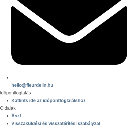
hello@fleurdelin.hu
Időpontfoglalás
Kattints ide az időpontfoglalálshoz
Oldalak
Ászf
Visszaküldési és visszatérítési szabályzat