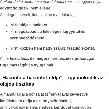
A
Fleur de lin arclemosó mandulaolaj
ezzel az egyensúllyal
együtt dolgozik, nem ellene.
A hidegen préselt, finomítatlan mandulaolaj:
✅ feloldja a sminket,
✅ megszabadít a felesleges faggyútól és
szennyeződésektől,
✅ miközben nem hagy száraz, feszülő érzetet.
A bőr
tiszta lesz, de megőrzi természetes puhaságát,
rugalmasságát és nyugalmát.
„Hasonló a hasonlót oldja” – így működik az
olajos tisztítás
A mandulaolaj a bőr saját zsíranyagával keveredve
kíméletesen oldja a szennyeződéseket
,
amelyeket egy
meleg, nedves kendővel
könnyedén