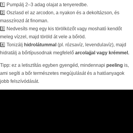
1️⃣ Pumpálj 2–3 adag olajat a tenyeredbe.
2️⃣ Oszlasd el az arcodon, a nyakon és a dekoltázson, és
masszírozd át finoman.
3️⃣ Nedvesíts meg egy kis törölközőt vagy mosható kendőt
meleg vízzel, majd töröld át vele a bőröd.
4️⃣ Tonizálj
hidrolátummal
(pl. rózsavíz, levendulavíz), majd
hidratálj a bőrtípusodnak megfelelő
arcolajjal vagy krémmel.
Tipp: ez a letisztítás egyben gyengéd, mindennapi
peeling
is,
ami segíti a bőr természetes megújulását és a hatóanyagok
jobb felszívódását.