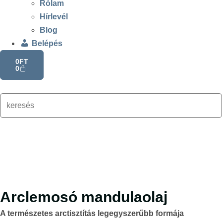
Rólam
Hírlevél
Blog
Belépés
0
FT
0
Arclemosó mandulaolaj
A természetes arctisztítás legegyszerűbb formája