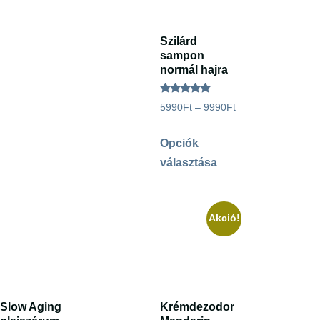
Szilárd
sampon
normál hajra
Értékelés:
5990
Ft
–
9990
Ft
4.96
/ 5
Opciók
választása
Akció!
Slow Aging
Krémdezodor