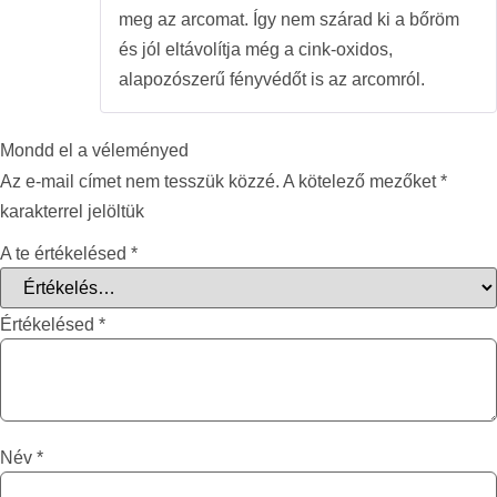
meg az arcomat. Így nem szárad ki a bőröm
és jól eltávolítja még a cink-oxidos,
alapozószerű fényvédőt is az arcomról.
Mondd el a véleményed
Az e-mail címet nem tesszük közzé.
A kötelező mezőket
*
karakterrel jelöltük
A te értékelésed
*
Értékelésed
*
Név
*