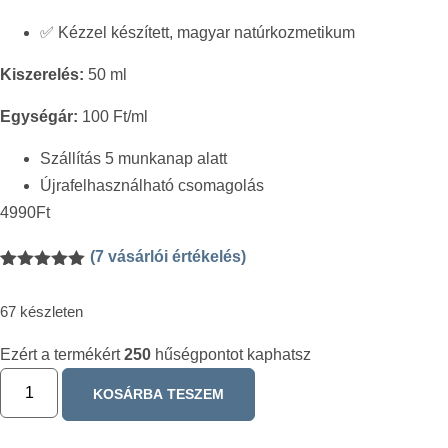
✅ Kézzel készített, magyar natúrkozmetikum
Kiszerelés:
50 ml
Egységár:
100 Ft/ml
Szállítás 5 munkanap alatt
Újrafelhasználható csomagolás
4990
Ft
(
7
vásárlói értékelés)
Értékelés
7
5.00
az 5-
67 készleten
ből,
értékelés
alapján
Ezért a termékért
250
hűségpontot kaphatsz
KOSÁRBA TESZEM