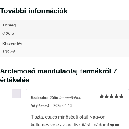
További információk
Tömeg
0,06 g
Kiszerelés
100 ml
Arclemosó mandulaolaj
termékről 7
értékelés
Szabados Júlia
(megerősített
Értékelés:
tulajdonos)
–
2025.04.13.
5
/ 5
Tiszta, csúcs minőségű olaj! Nagyon
kellemes vele az arc tisztítás! Imádom! ❤️❤️