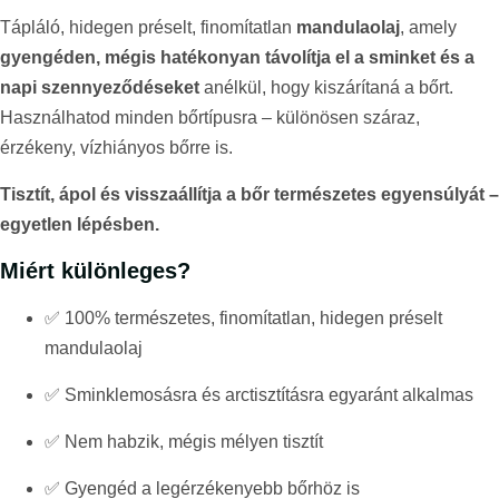
Tápláló, hidegen préselt, finomítatlan
mandulaolaj
, amely
gyengéden, mégis hatékonyan távolítja el a sminket és a
napi szennyeződéseket
anélkül, hogy kiszárítaná a bőrt.
Használhatod minden bőrtípusra – különösen száraz,
érzékeny, vízhiányos bőrre is.
Tisztít, ápol és visszaállítja a bőr természetes egyensúlyát –
egyetlen lépésben.
Miért különleges?
✅ 100% természetes, finomítatlan, hidegen préselt
mandulaolaj
✅ Sminklemosásra és arctisztításra egyaránt alkalmas
✅ Nem habzik, mégis mélyen tisztít
✅ Gyengéd a legérzékenyebb bőrhöz is