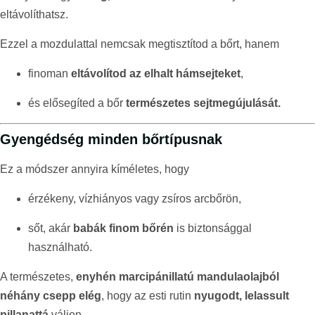
eltávolíthatsz.
Ezzel a mozdulattal nemcsak megtisztítod a bőrt, hanem
finoman
eltávolítod az elhalt hámsejteket
,
és elősegíted a bőr
természetes sejtmegújulását.
Gyengédség minden bőrtípusnak
Ez a módszer annyira kíméletes, hogy
érzékeny, vízhiányos vagy zsíros arcbőrön,
sőt, akár
babák finom bőrén
is biztonsággal
használható.
A természetes,
enyhén marcipánillatú mandulaolajból
néhány csepp elég
, hogy az esti rutin
nyugodt, lelassult
pillanattá
váljon.