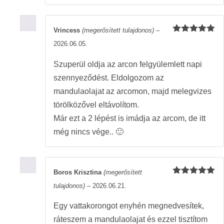
Vrincess
(megerősített tulajdonos)
–
Értékelés:
2026.06.05.
5
/ 5
Szuperül oldja az arcon felgyülemlett napi
szennyeződést. Eldolgozom az
mandulaolajat az arcomon, majd melegvizes
törölközővel eltávolítom.
Már ezt a 2 lépést is imádja az arcom, de itt
még nincs vége.. 🙂
Boros Krisztina
(megerősített
Értékelés:
tulajdonos)
–
2026.06.21.
5
/ 5
Egy vattakorongot enyhén megnedvesítek,
ráteszem a mandulaolajat és ezzel tisztítom