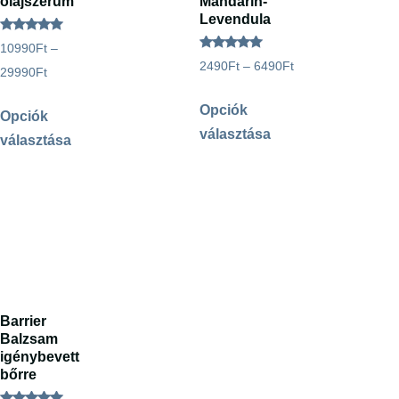
olajszérum
Mandarin-
Levendula
Értékelés:
10990
Ft
–
4.93
Értékelés:
/ 5
2490
Ft
–
6490
Ft
5.00
29990
Ft
/ 5
Opciók
Opciók
választása
választása
Barrier
Balzsam
igénybevett
bőrre