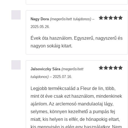
Nagy Dora
(megerősített tulajdonos)
–
Értékelés:
2025.05.26.
5
/ 5
Évek óta használom. Egyszerű, nagyszerű és
nagyon sokáig kitart.
Jalsoviczky Sára
(megerősített
Értékelés:
tulajdonos)
–
2025.07.16.
5
/ 5
Legjobb termékcsalád a Fleur de lin, több,
mint öt éve csak ezt használom, mindenkinek
ajánlom. Az arclemosó mandulaolaj lágy,
selymes, könnyen kezelhető a pumpás fej
miatt, kis helyen is elfér, de hónapokig eltart,
kis mennyiség is elég egy használatkor. Nem