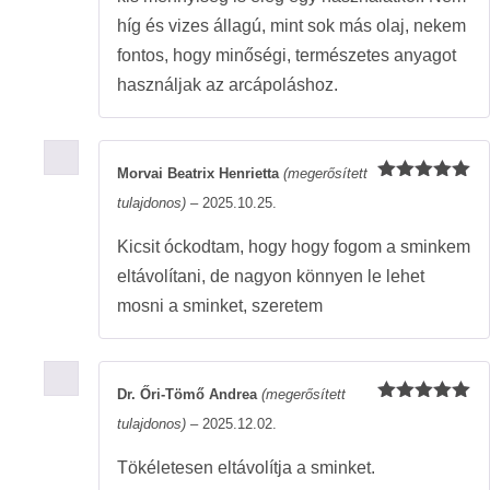
híg és vizes állagú, mint sok más olaj, nekem
fontos, hogy minőségi, természetes anyagot
használjak az arcápoláshoz.
Morvai Beatrix Henrietta
(megerősített
Értékelés:
tulajdonos)
–
2025.10.25.
5
/ 5
Kicsit óckodtam, hogy hogy fogom a sminkem
eltávolítani, de nagyon könnyen le lehet
mosni a sminket, szeretem
Dr. Őri-Tömő Andrea
(megerősített
Értékelés:
tulajdonos)
–
2025.12.02.
5
/ 5
Tökéletesen eltávolítja a sminket.